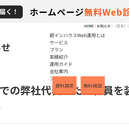
HOME
お知らせ
【重要】
超インハウスWeb運用とは
サービス
らせ
プラン
実績紹介
運用ガイド
会社案内
ブログ
資料請求
無料相談
rk上での弊社代表または社員
い