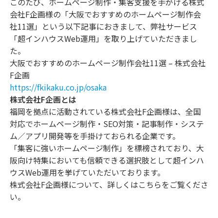
このたび、ホームページ制作・集客支援を手がける株式
会社F企画様の「大阪でおすすめのホームページ制作会
社11選」という以下記事におきまして、弊社サービス
「超インハウスWeb運用」を取り上げていただきまし
た。
大阪でおすすめのホームページ制作会社11選 – 株式会社
F企画
https://fkikaku.co.jp/osaka
株式会社F企画とは
福岡を拠点に活動されている株式会社F企画様は、全国
対応でホームページ制作・SEO対策・記事制作・システ
ム／アプリ開発等を手掛けておられる企業です。
「集客に強いホームページ制作」を標榜されており、大
阪向け特集においても信頼できる選択肢として超インハ
ウスWeb運用を挙げていただいております。
株式会社F企画様について、詳しくは
こちら
をご覧くださ
い。