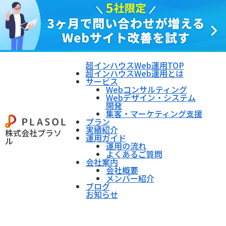
超インハウスWeb運用TOP
超インハウスWeb運用とは
サービス
Webコンサルティング
Webデザイン・システム
開発
集客・マーケティング支援
プラン
実績紹介
株式会社プラソ
運用ガイド
ル
運用の流れ
よくあるご質問
会社案内
会社概要
メンバー紹介
ブログ
お知らせ